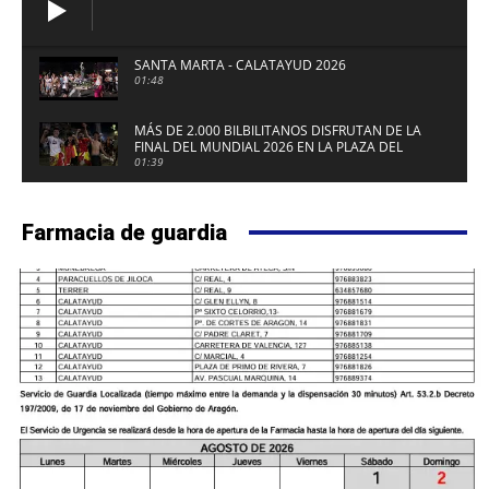
SANTA MARTA - CALATAYUD 2026
01:48
MÁS DE 2.000 BILBILITANOS DISFRUTAN DE LA
FINAL DEL MUNDIAL 2026 EN LA PLAZA DEL
FUERTE DE CALATAYUD
01:39
Farmacia de guardia