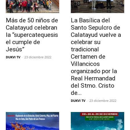
Más de 50 niños de
La Basílica del
Calatayud celebran
Santo Sepulcro de
la “supercatequesis
Calatayud vuelve a
el cumple de
celebrar su
Jesús”
tradicional
Certamen de
DUKVI TV
-
23 diciembre 2022
Villancicos
organizado por la
Real Hermandad
del Stmo. Cristo
de...
DUKVI TV
-
23 diciembre 2022