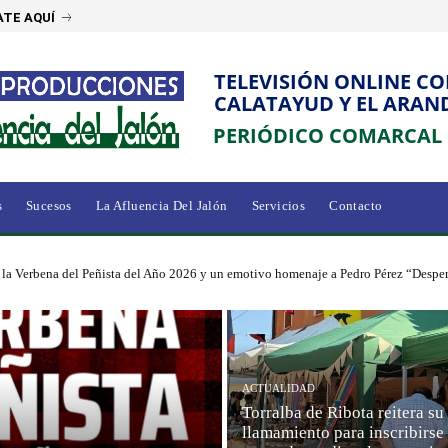
TE AQUÍ
TELEVISIÓN ONLINE C
CALATAYUD Y EL ARAN
PERIÓDICO COMARCAL
s
Sucesos
La Afluencia Del Jalón
Servicios
Contacto
la Verbena del Peñista del Año 2026 y un emotivo homenaje a Pedro Pérez “Desper” 
ACTUALIDAD
Torralba de Ribota reitera su
llamamiento para inscribirse 