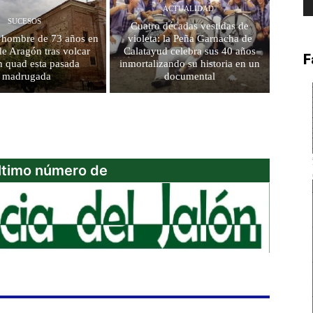
ACTUALIDAD
SUCESOS
Cuatro décadas vestidas de
n hombre de 73 años en
violeta: la Peña Garnacha de
e Aragón tras volcar
Calatayud celebra sus 40 años
F
n quad esta pasada
inmortalizando su historia en un
madrugada
documental
último número de