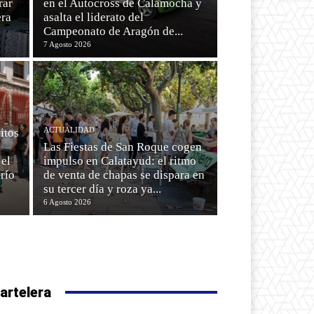
rar
en el Autocross de Calamocha y
era
asalta el liderato del
Campeonato de Aragón de...
7 Agosto 2026
ACTUALIDAD
itos
Las Fiestas de San Roque cogen
 el
impulso en Calatayud: el ritmo
río
de venta de chapas se dispara en
su tercer día y roza ya...
6 Agosto 2026
artelera