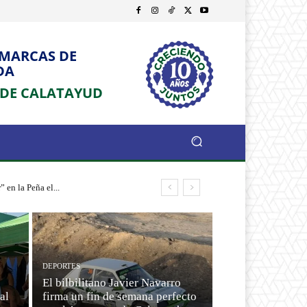
OMARCAS DE
DA
 DE CALATAYUD
en la Peña el...
DEPORTES
El bilbilitano Javier Navarro
al
firma un fin de semana perfecto