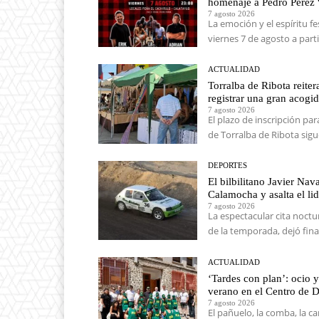
homenaje a Pedro Pérez “
7 agosto 2026
La emoción y el espíritu f
viernes 7 de agosto a partir
ACTUALIDAD
Torralba de Ribota reiter
registrar una gran acogi
7 agosto 2026
El plazo de inscripción pa
de Torralba de Ribota sigu
DEPORTES
El bilbilitano Javier Nav
Calamocha y asalta el li
7 agosto 2026
La espectacular cita noct
de la temporada, dejó final
ACTUALIDAD
‘Tardes con plan’: ocio y
verano en el Centro de D
7 agosto 2026
El pañuelo, la comba, la ca