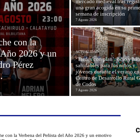
mercado medieval tras regist
una gran acogida en su prim
semana de inscripción
7 Agosto 2026
che con la
l Año 2026 y un
ACTUALIDAD
‘Tardes con plan’: ocio y háb
dro Pérez
saludables para los niños y
jóvenes durante el verano en
.
Centro de Desarrollo Rural G
de Codos
7 Agosto 2026
C
che con la Verbena del Peñista del Año 2026 y un emotivo