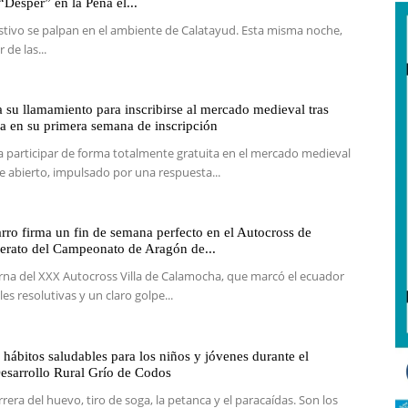
Desper” en la Peña el...
estivo se palpan en el ambiente de Calatayud. Esta misma noche,
 de las...
a su llamamiento para inscribirse al mercado medieval tras
da en su primera semana de inscripción
ra participar de forma totalmente gratuita en el mercado medieval
e abierto, impulsado por una respuesta...
arro firma un fin de semana perfecto en el Autocross de
derato del Campeonato de Aragón de...
urna del XXX Autocross Villa de Calamocha, que marcó el ecuador
es resolutivas y un claro golpe...
 hábitos saludables para los niños y jóvenes durante el
esarrollo Rural Grío de Codos
rrera del huevo, tiro de soga, la petanca y el paracaídas. Son los