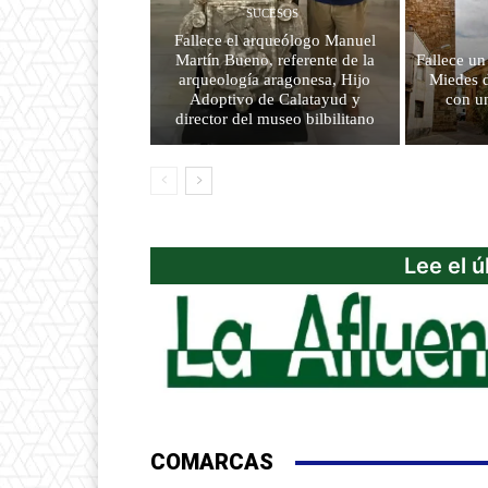
SUCESOS
Fallece el arqueólogo Manuel
Martín Bueno, referente de la
Fallece u
arqueología aragonesa, Hijo
Miedes d
Adoptivo de Calatayud y
con u
director del museo bilbilitano
Lee el 
COMARCAS