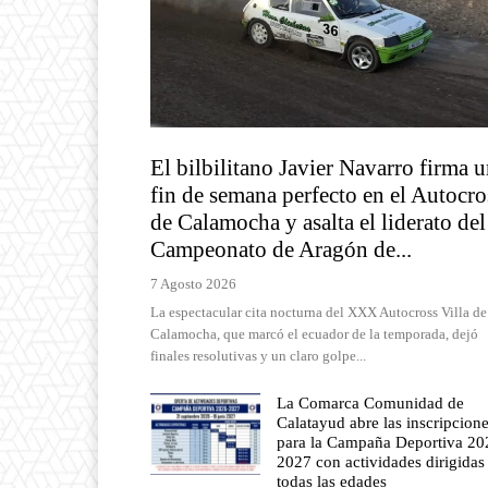
El bilbilitano Javier Navarro firma 
fin de semana perfecto en el Autocro
de Calamocha y asalta el liderato del
Campeonato de Aragón de...
7 Agosto 2026
La espectacular cita nocturna del XXX Autocross Villa de
Calamocha, que marcó el ecuador de la temporada, dejó
finales resolutivas y un claro golpe...
La Comarca Comunidad de
Calatayud abre las inscripcion
para la Campaña Deportiva 20
2027 con actividades dirigidas
todas las edades