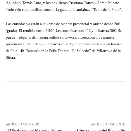
Aguado y Tomás Rufo, y los novilleros Cristiano Torres y Aarón Palacio.
Todo ello con novillos toros de la ganadería andaluza “Toros de la Plata”.
Las entradas ya están a la venta de manera presencial y online desde 20€
(grada). El tendido costará 30€, las contrabarreras 40€ y la barrera 50€. Se
pueden adquirir de manera online en www.servitoro.com o de manera
presencial a partir del 25 de marzo en el Ayuntamiento de Ricla en horario
de 9h a 14h. También en la Peña Taurina “El Salcedo” de Villarroya de la
Sierra.
Facebook
Twitter
Pinterest
ARTÍCULO ANTERIOR
ARTÍCULO SIGUIENTE
“El Patrimonio de Malanquilla”, un
Cinco alumnos del IES Emilio