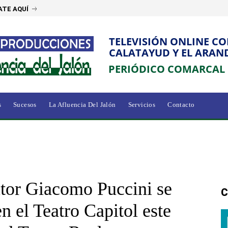
ATE AQUÍ
TELEVISIÓN ONLINE C
CALATAYUD Y EL ARAN
PERIÓDICO COMARCAL
s
Sucesos
La Afluencia Del Jalón
Servicios
Contacto
tor Giacomo Puccini se
C
n el Teatro Capitol este