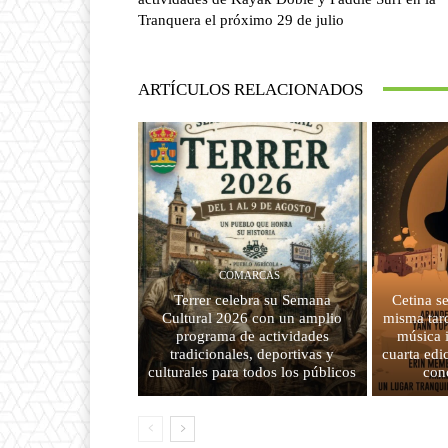
Tranquera el próximo 29 de julio
ARTÍCULOS RELACIONADOS
COMARCAS
Terrer celebra su Semana
Cetina s
Cultural 2026 con un amplio
misma tard
programa de actividades
música 
tradicionales, deportivas y
cuarta edi
culturales para todos los públicos
con