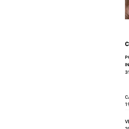
C
P
I
3
C
1
V
2