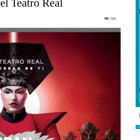
el Teatro Real
566