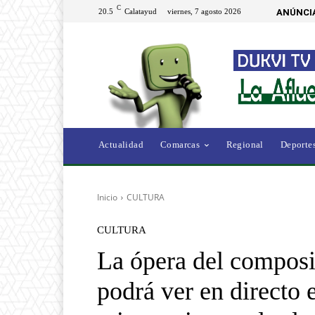
C
20.5
Calatayud
viernes, 7 agosto 2026
ANÚNCI
Actualidad
Comarcas
Regional
Deporte
Inicio
CULTURA
CULTURA
La ópera del composi
podrá ver en directo e