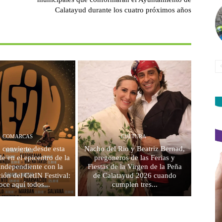
Calatayud durante los cuatro próximos años
COMARCAS
CULTURA
e convierte desde esta
Nacho del Rio y Beatriz Bernad,
e en el epicentro de la
pregoneros de las Ferias y
independiente con la
Fiestas de la Virgen de la Peña
ción del CetIN Festival:
de Calatayud 2026 cuando
oce aquí todos...
cumplen tres...