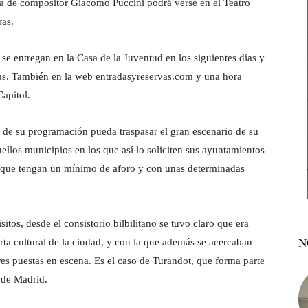
pera de compositor Giacomo Puccini podrá verse en el Teatro
ras.
 se entregan en la Casa de la Juventud en los siguientes días y
ras. También en la web entradasyreservas.com y una hora
Capitol.
e de su programación pueda traspasar el gran escenario de su
uellos municipios en los que así lo soliciten sus ayuntamientos
os que tengan un mínimo de aforo y con unas determinadas
tos, desde el consistorio bilbilitano se tuvo claro que era
erta cultural de la ciudad, y con la que además se acercaban
N
es puestas en escena. Es el caso de Turandot, que forma parte
 de Madrid.