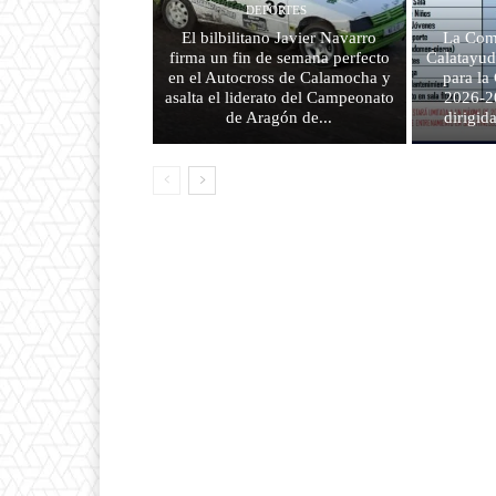
DEPORTES
El bilbilitano Javier Navarro
La Com
firma un fin de semana perfecto
Calatayud
en el Autocross de Calamocha y
para l
asalta el liderato del Campeonato
2026-2
de Aragón de...
dirigid