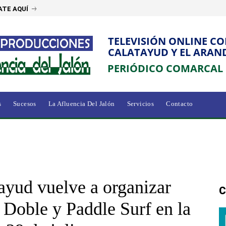
ATE AQUÍ
TELEVISIÓN ONLINE C
CALATAYUD Y EL ARAN
PERIÓDICO COMARCAL
s
Sucesos
La Afluencia Del Jalón
Servicios
Contacto
yud vuelve a organizar
C
 Doble y Paddle Surf en la