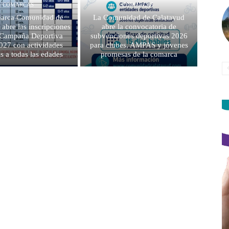
COMARCAS
COMARCAS
arca Comunidad de
La Comunidad de Calatayud
 abre las inscripciones
abre la convocatoria de
a Campaña Deportiva
subvenciones deportivas 2026
027 con actividades
para clubes, AMPAS y jóvenes
as a todas las edades
promesas de la comarca