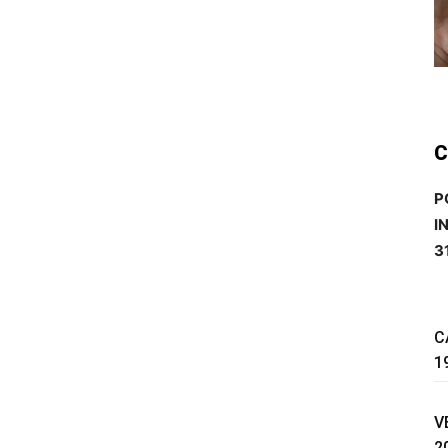
C
P
I
3
C
1
V
2