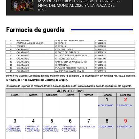
MÁS DE 2.000 BILBILITANOS DISFRUTAN DE LA
FINAL DEL MUNDIAL 2026 EN LA PLAZA DEL
FUERTE DE CALATAYUD
01:39
Farmacia de guardia