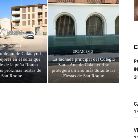
C
URBANISMO
URBANISMO
amiento de Calatayud
ejoras en el solar que
La fachada principal del Colegio
P
de de la peña Rouna
Santa Ana de Calatayud se
I
as próximas fiestas de
protegerá un año más durante las
San Roque
Fiestas de San Roque
3
C
1
V
2