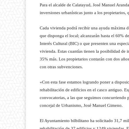
Para el alcalde de Calatayud, José Manuel Arand
inversiones urbanísticas junto a los propietarios,
Cada vivienda podrá recibir una ayuda máxima de
que disponga el local; alcanzarán hasta el 60% de
Interés Cultural (BIC) o que presenten una espec
vivienda. Estas cuantías tienen la posibilidad de
35% más. Los propietarios contarán con dos años 
con otras subvenciones.
«Con esta fase estamos logrando poner a disposici
rehabilitación de edificios en el casco antiguo
convocatorias, a las que seguimos concurriendo par
concejal de Urbanismo, José Manuel Gimeno.
El Ayuntamiento bilbilitano ha solicitado 31,7 mi
rehabilitación de 37 edificios y 1249 viviendas. 