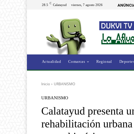
C
28.5
Calatayud
viernes, 7 agosto 2026
ANÚNCI
Actualidad
Comarcas
Regional
Deporte
Inicio
URBANISMO
URBANISMO
Calatayud presenta u
rehabilitación urbana