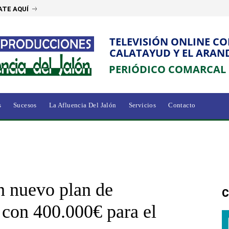
ATE AQUÍ
TELEVISIÓN ONLINE C
CALATAYUD Y EL ARAN
PERIÓDICO COMARCAL
s
Sucesos
La Afluencia Del Jalón
Servicios
Contacto
n nuevo plan de
C
 con 400.000€ para el