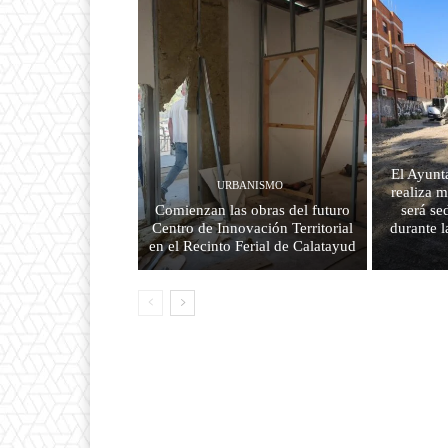
El Ayunt
URBANISMO
realiza m
Comienzan las obras del futuro
será se
Centro de Innovación Territorial
durante l
en el Recinto Ferial de Calatayud