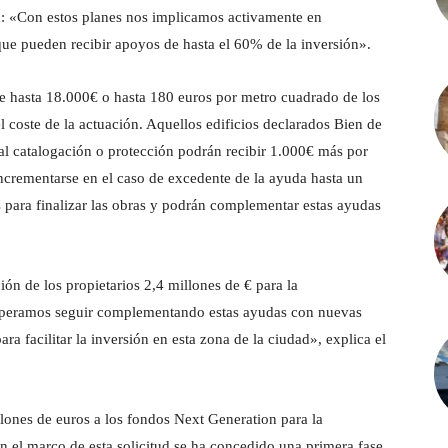
a: «Con estos planes nos implicamos activamente en
 que pueden recibir apoyos de hasta el 60% de la inversión».
 hasta 18.000€ o hasta 180 euros por metro cuadrado de los
l coste de la actuación. Aquellos edificios declarados Bien de
ial catalogación o protección podrán recibir 1.000€ más por
 incrementarse en el caso de excedente de la ayuda hasta un
para finalizar las obras y podrán complementar estas ayudas
ón de los propietarios 2,4 millones de € para la
. Esperamos seguir complementando estas ayudas con nuevas
a facilitar la inversión en esta zona de la ciudad», explica el
llones de euros a los fondos Next Generation para la
En el marco de esta solicitud se ha concedido una primera fase