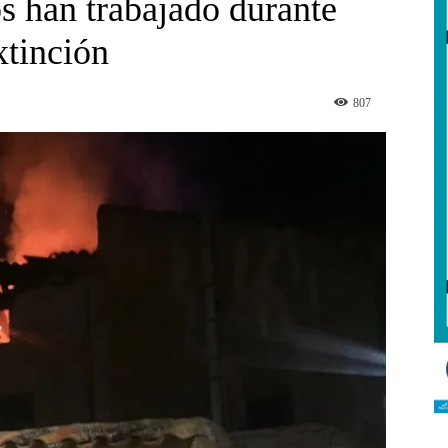
s han trabajado durante
xtinción
807