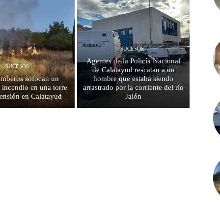
SUCESOS
Agentes de la Policía Nacional
SUCESOS
de Calatayud rescatan a un
mberos sofocan un
hombre que estaba siendo
 incendio en una torre
arrastrado por la corriente del río
 tensión en Calatayud
Jalón