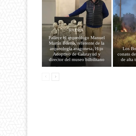
SUCESOS
Fallece el arqueólogo Manuel
Martín Bueno, referente de la
arqueología aragonesa, Hijo
Los Bo
Adoptivo de Calatayud y
conato de
director del museo bilbilitano
de alta