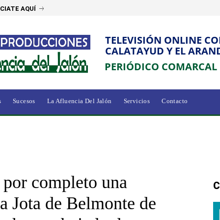
CIATE AQUÍ
TELEVISIÓN ONLINE C
CALATAYUD Y EL ARAN
PERIÓDICO COMARCAL
s
Sucesos
La Afluencia Del Jalón
Servicios
Contacto
 por completo una
C
La Jota de Belmonte de