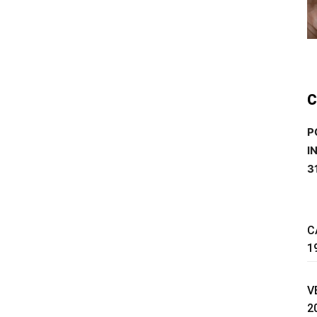
C
P
I
3
C
1
V
2