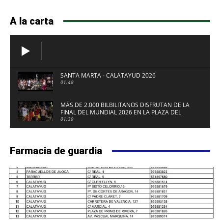
A la carta
SANTA MARTA - CALATAYUD 2026
01:48
MÁS DE 2.000 BILBILITANOS DISFRUTAN DE LA
FINAL DEL MUNDIAL 2026 EN LA PLAZA DEL
FUERTE DE CALATAYUD
01:39
Farmacia de guardia