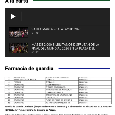
A la carta
SANTA MARTA - CALATAYUD 2026
01:48
MÁS DE 2.000 BILBILITANOS DISFRUTAN DE LA
FINAL DEL MUNDIAL 2026 EN LA PLAZA DEL
FUERTE DE CALATAYUD
01:39
Farmacia de guardia