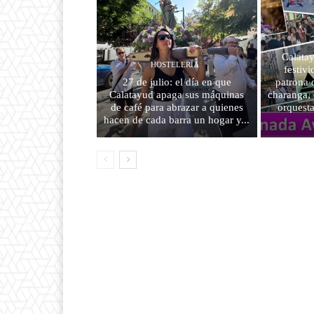
Calatay
HOSTELERÍA
festiv
27 de julio: el día en que
patrona 
Calatayud apaga sus máquinas
charanga, 
de café para abrazar a quienes
orquesta
hacen de cada barra un hogar y...