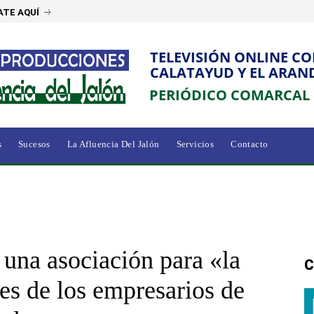
ATE AQUÍ
TELEVISIÓN ONLINE C
CALATAYUD Y EL ARAN
PERIÓDICO COMARCAL
s
Sucesos
La Afluencia Del Jalón
Servicios
Contacto
 una asociación para «la
C
ses de los empresarios de