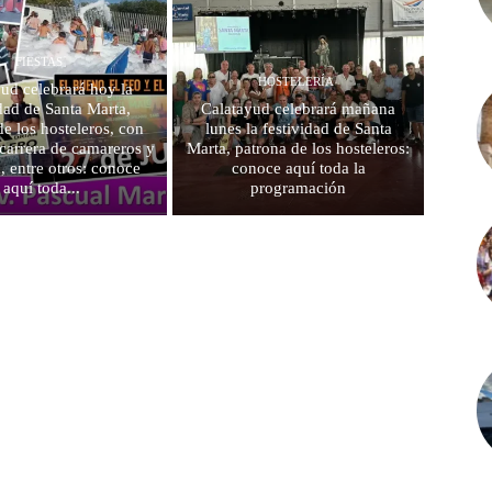
FIESTAS
HOSTELERÍA
ud celebrará hoy la
idad de Santa Marta,
Calatayud celebrará mañana
de los hosteleros, con
lunes la festividad de Santa
carrera de camareros y
Marta, patrona de los hosteleros:
, entre otros: conoce
conoce aquí toda la
aquí toda...
programación