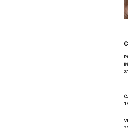
C
P
I
3
C
1
V
2