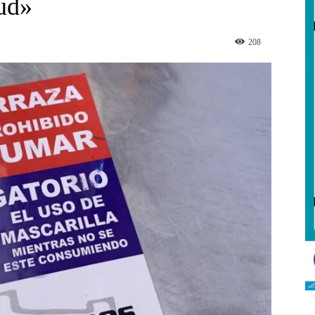
yud»
208