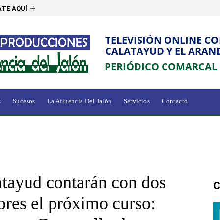
TE AQUÍ
TELEVISIÓN ONLINE C
CALATAYUD Y EL ARAN
PERIÓDICO COMARCAL
s
Sucesos
La Afluencia Del Jalón
Servicios
Contacto
atayud contarán con dos
C
ores el próximo curso: