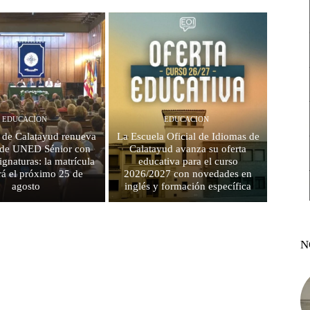
EDUCACION
EDUCACION
de Calatayud renueva
La Escuela Oficial de Idiomas de
a de UNED Sénior con
Calatayud avanza su oferta
ignaturas: la matrícula
educativa para el curso
irá el próximo 25 de
2026/2027 con novedades en
agosto
inglés y formación específica
N