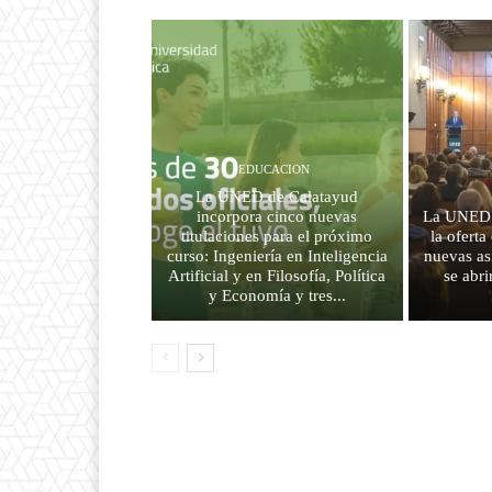
EDUCACION
La UNED de Calatayud
incorpora cinco nuevas
La UNED 
titulaciones para el próximo
la ofert
curso: Ingeniería en Inteligencia
nuevas as
Artificial y en Filosofía, Política
se abr
y Economía y tres...