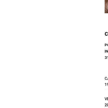
C
P
I
3
C
1
V
2