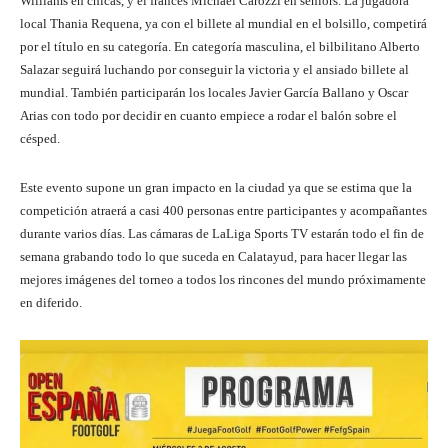
Williams en chicas, y el francés Michael Carozzi en seniors. La jugadora
local Thania Requena, ya con el billete al mundial en el bolsillo, competirá
por el título en su categoría. En categoría masculina, el bilbilitano Alberto
Salazar seguirá luchando por conseguir la victoria y el ansiado billete al
mundial. También participarán los locales Javier García Ballano y Oscar
Arias con todo por decidir en cuanto empiece a rodar el balón sobre el
césped.
Este evento supone un gran impacto en la ciudad ya que se estima que la
competición atraerá a casi 400 personas entre participantes y acompañantes
durante varios días. Las cámaras de LaLiga Sports TV estarán todo el fin de
semana grabando todo lo que suceda en Calatayud, para hacer llegar las
mejores imágenes del torneo a todos los rincones del mundo próximamente
en diferido.