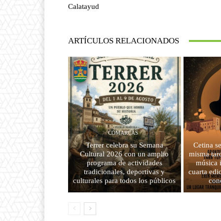
Calatayud
ARTÍCULOS RELACIONADOS
COMARCAS
Terrer celebra su Semana
Cetina s
Cultural 2026 con un amplio
misma tard
programa de actividades
música 
tradicionales, deportivas y
cuarta edi
culturales para todos los públicos
con