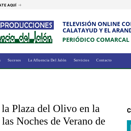
ATE AQUÍ
TELEVISIÓN ONLINE C
CALATAYUD Y EL ARAN
PERIÓDICO COMARCAL
s
Sucesos
La Afluencia Del Jalón
Servicios
Contacto
la Plaza del Olivo en la
C
 las Noches de Verano de