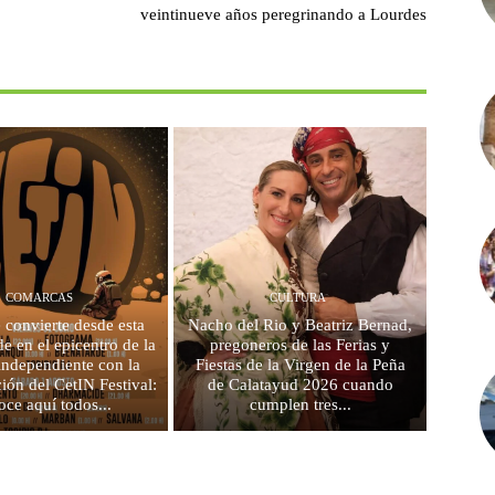
veintinueve años peregrinando a Lourdes
COMARCAS
CULTURA
e convierte desde esta
Nacho del Rio y Beatriz Bernad,
e en el epicentro de la
pregoneros de las Ferias y
independiente con la
Fiestas de la Virgen de la Peña
ción del CetIN Festival:
de Calatayud 2026 cuando
oce aquí todos...
cumplen tres...