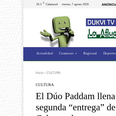
C
20.5
Calatayud
viernes, 7 agosto 2026
ANÚNCI
Actualidad
Comarcas
Regional
Deporte
Inicio
CULTURA
CULTURA
El Dúo Paddam llena 
segunda “entrega” de