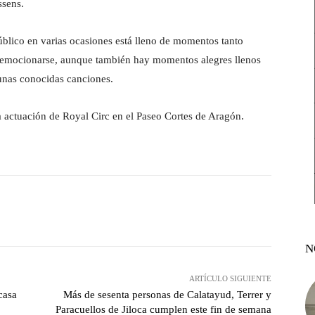
assens.
úblico en varias ocasiones está lleno de momentos tanto
y emocionarse, aunque también hay momentos alegres llenos
gunas conocidas canciones.
a actuación de Royal Circ en el Paseo Cortes de Aragón.
witter
Pinterest
WhatsApp
N
ARTÍCULO SIGUIENTE
casa
Más de sesenta personas de Calatayud, Terrer y
Paracuellos de Jiloca cumplen este fin de semana