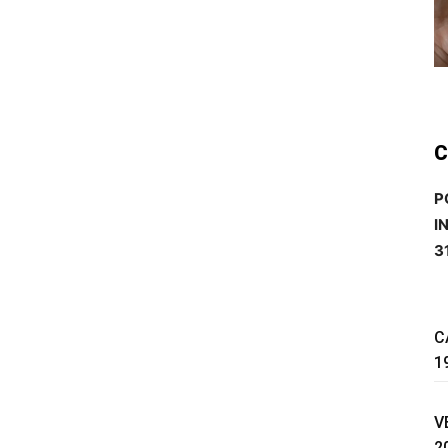
C
P
I
3
C
1
V
2