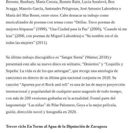
Browne, Bunbury, Maria Creuza, Bonnie Raitt, Lucia Šoralovà, Boz
Scaggs, Manolo García, Amistades Peligrosas, José Antonio Labordeta o
María del Mar Bonet, entre otros. Cabe destacar su trabajo como
musicalizador de poemas con temas como “Orillas. Trece poemas de
mujeres hispanas” (1999), “Una Ciudad para la Paz” (2000), “Cuando tú me
leas” (2006, con poemas de Miguel Labordeta) o “Su nombre era el de
todas las mujeres” (2011).
Su último trabajo discográfico es “Sangre Sierra” (Warner, 2018) y
presentará este año su nuevo disco en solitario, “Desiertos” y “Loquillo y
Sopeña: La vida es de los que arriesgan”, que recoge una antología de
canciones en directo de su última gira nacional conjunta en 2020. Su
canción “Apuesta por el Rock and roll” es una de las de mayor proyección
internacional y popularidad de cualquier autor aragonés de todo tiempo,
con más de 200 versiones grabadas en la actualidad. Formó parte del
largometraje “Las niñas” de Pilar Palomero, Goya a la mejor película,
guión, dirección novel y fotografía en 2020.
Tercer ciclo En Torno al Agua de la Diputación de Zaragoza