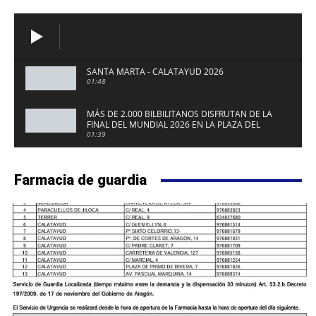
SANTA MARTA - CALATAYUD 2026
01:48
MÁS DE 2.000 BILBILITANOS DISFRUTAN DE LA
FINAL DEL MUNDIAL 2026 EN LA PLAZA DEL
FUERTE DE CALATAYUD
01:39
Farmacia de guardia