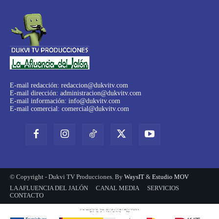
E-mail redacción:
redaccion@dukvitv.com
E-mail dirección:
administracion@dukvitv.com
E-mail información:
info@dukvitv.com
E-mail comercial:
comercial@dukvitv.com
© Copyright - Dukvi TV Producciones. By
WaysIT
&
Estudio MOV
LA AFLUENCIA DEL JALÓN
CANAL MEDIA
SERVICIOS
CONTACTO