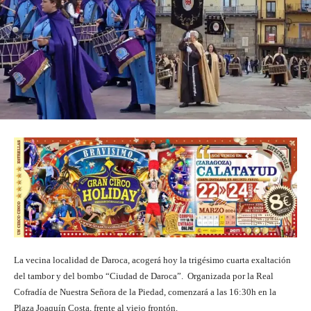
La vecina localidad de Daroca, acogerá hoy la trigésimo cuarta exaltación
del tambor y del bombo “Ciudad de Daroca”. Organizada por la Real
Cofradía de Nuestra Señora de la Piedad, comenzará a las 16:30h en la
Plaza Joaquín Costa, frente al viejo frontón.