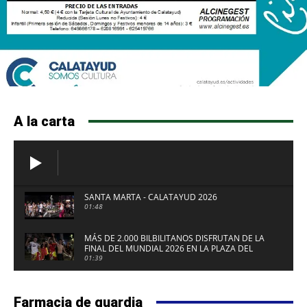
A la carta
SANTA MARTA - CALATAYUD 2026
01:48
MÁS DE 2.000 BILBILITANOS DISFRUTAN DE LA
FINAL DEL MUNDIAL 2026 EN LA PLAZA DEL
FUERTE DE CALATAYUD
01:39
Farmacia de guardia