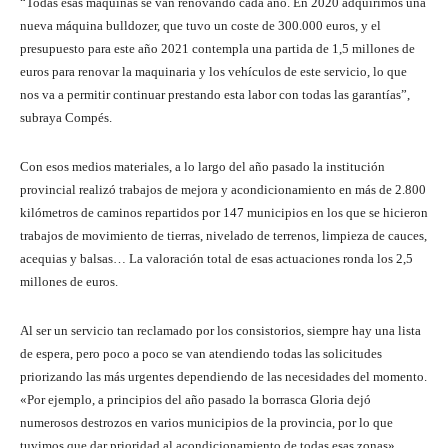
“Todas esas máquinas se van renovando cada año. En 2020 adquirimos una
nueva máquina bulldozer, que tuvo un coste de 300.000 euros, y el
presupuesto para este año 2021 contempla una partida de 1,5 millones de
euros para renovar la maquinaria y los vehículos de este servicio, lo que
nos va a permitir continuar prestando esta labor con todas las garantías”,
subraya Compés.
Con esos medios materiales, a lo largo del año pasado la institución
provincial realizó trabajos de mejora y acondicionamiento en más de 2.800
kilómetros de caminos repartidos por 147 municipios en los que se hicieron
trabajos de movimiento de tierras, nivelado de terrenos, limpieza de cauces,
acequias y balsas… La valoración total de esas actuaciones ronda los 2,5
millones de euros.
Al ser un servicio tan reclamado por los consistorios, siempre hay una lista
de espera, pero poco a poco se van atendiendo todas las solicitudes
priorizando las más urgentes dependiendo de las necesidades del momento.
«Por ejemplo, a principios del año pasado la borrasca Gloria dejó
numerosos destrozos en varios municipios de la provincia, por lo que
tuvimos que dar prioridad al acondicionamiento de todas esas zonas»,