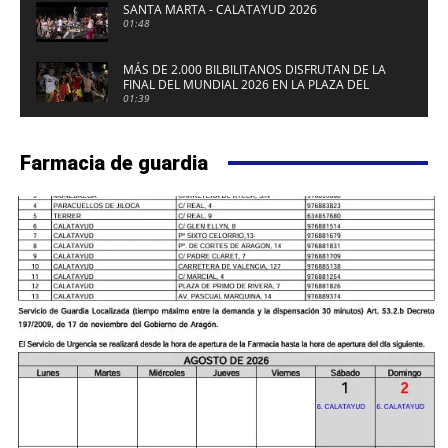
SANTA MARTA - CALATAYUD 2026
01:48
MÁS DE 2.000 BILBILITANOS DISFRUTAN DE LA
FINAL DEL MUNDIAL 2026 EN LA PLAZA DEL
FUERTE DE CALATAYUD
01:39
Farmacia de guardia