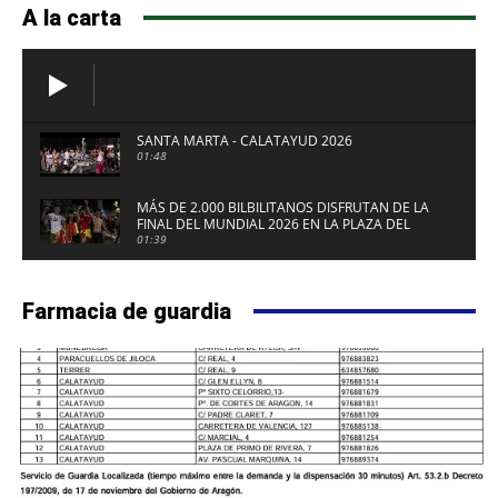
A la carta
SANTA MARTA - CALATAYUD 2026
01:48
MÁS DE 2.000 BILBILITANOS DISFRUTAN DE LA
FINAL DEL MUNDIAL 2026 EN LA PLAZA DEL
FUERTE DE CALATAYUD
01:39
Farmacia de guardia