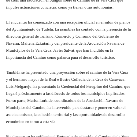
de crear una asociación en Aragón sobre el Camino de la Vera Cruz que
impulse actuaciones concretas, como ya tienen otras autonomías.
El encuentro ha comenzado con una recepción oficial en el salón de plenos
del Ayuntamiento de Tudela. La asamblea ha contado con la presencia de la
directora general de Turismo, Comercio y Consumo del Gobierno de
Navarra, Maitena Ezkutari, y del presidente de la Asociación Navarra de
Municipios de la Vera Cruz, Javier Salvat, que han incidido en la
importancia del Camino como palanca para el desarrollo turístico.
También se ha presentado una proyección sobre el camino de la Vera Cruz
y el hermano mayor de la Real e Ilustre Cofradía de la Cruz de Caravaca,
Luis Melgarejo, ha presentado la Credencial del Peregrino del Camino, que
llegará próximamente a las diócesis de todos los municipios implicados.
Por su parte, Marisa Iturbide, coordinadora de la Asociación Navarra de
Municipios del Camino, ha intervenido para destacar y poner en valor el
asociacionismo, la cohesión territorial y las oportunidades de desarrollo
económico en torno a esta vía.
Finalmente, se ha ratificado el Protocolo de adhesión al Camino de la Vera