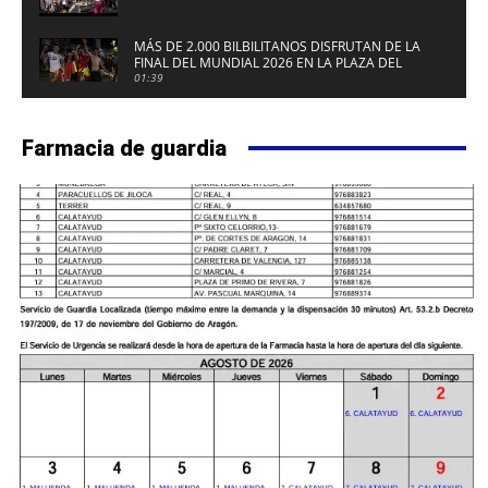
MÁS DE 2.000 BILBILITANOS DISFRUTAN DE LA
FINAL DEL MUNDIAL 2026 EN LA PLAZA DEL
FUERTE DE CALATAYUD
01:39
Farmacia de guardia