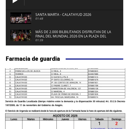
SANTA MARTA - CALATAYUD 2026
01:48
MÁS DE 2.000 BILBILITANOS DISFRUTAN DE LA
FINAL DEL MUNDIAL 2026 EN LA PLAZA DEL
FUERTE DE CALATAYUD
01:39
Farmacia de guardia