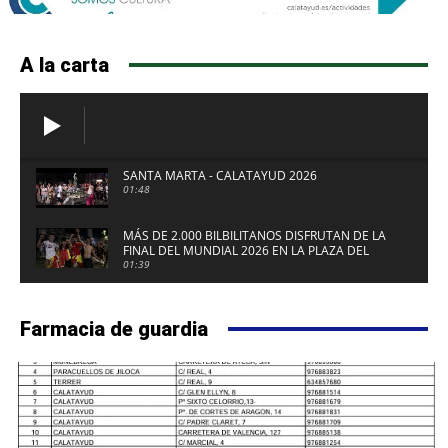
A la carta
SANTA MARTA - CALATAYUD 2026
01:48
MÁS DE 2.000 BILBILITANOS DISFRUTAN DE LA
FINAL DEL MUNDIAL 2026 EN LA PLAZA DEL
FUERTE DE CALATAYUD
01:39
Farmacia de guardia