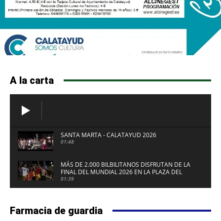
A la carta
SANTA MARTA - CALATAYUD 2026
01:48
MÁS DE 2.000 BILBILITANOS DISFRUTAN DE LA
FINAL DEL MUNDIAL 2026 EN LA PLAZA DEL
FUERTE DE CALATAYUD
01:39
Farmacia de guardia