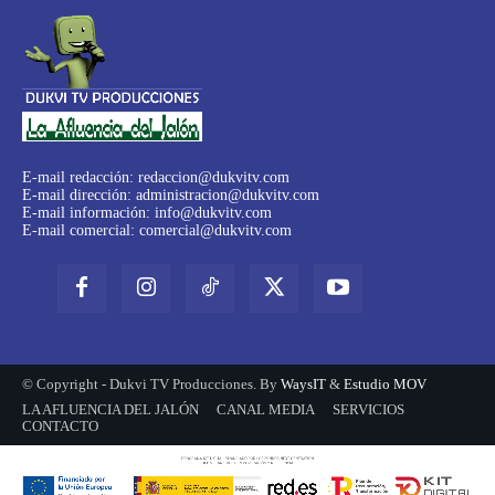
E-mail redacción:
redaccion@dukvitv.com
E-mail dirección:
administracion@dukvitv.com
E-mail información:
info@dukvitv.com
E-mail comercial:
comercial@dukvitv.com
© Copyright - Dukvi TV Producciones. By
WaysIT
&
Estudio MOV
LA AFLUENCIA DEL JALÓN
CANAL MEDIA
SERVICIOS
CONTACTO