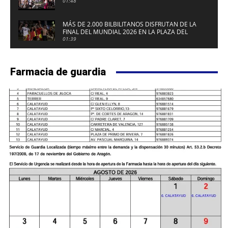
01:48
MÁS DE 2.000 BILBILITANOS DISFRUTAN DE LA
FINAL DEL MUNDIAL 2026 EN LA PLAZA DEL
FUERTE DE CALATAYUD
01:39
Farmacia de guardia