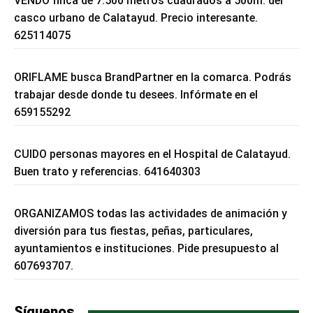
VENDO finca de 7.500 metros cuadrados a 500m. del
casco urbano de Calatayud. Precio interesante.
625114075
ORIFLAME busca BrandPartner en la comarca. Podrás
trabajar desde donde tu desees. Infórmate en el
659155292
CUIDO personas mayores en el Hospital de Calatayud.
Buen trato y referencias. 641640303
ORGANIZAMOS todas las actividades de animación y
diversión para tus fiestas, peñas, particulares,
ayuntamientos e instituciones. Pide presupuesto al
607693707.
Síguenos