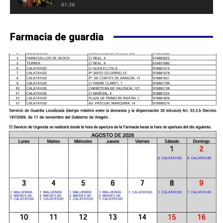
FUERTE DE CALATAYUD
01:39
Farmacia de guardia