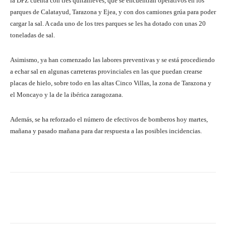
la DPZ cuenta con tres quitanieves, que se encuentran operativos en los
parques de Calatayud, Tarazona y Ejea, y con dos camiones grúa para poder
cargar la sal. A cada uno de los tres parques se les ha dotado con unas 20
toneladas de sal.
Asimismo, ya han comenzado las labores preventivas y se está procediendo
a echar sal en algunas carreteras provinciales en las que puedan crearse
placas de hielo, sobre todo en las altas Cinco Villas, la zona de Tarazona y
el Moncayo y la de la ibérica zaragozana.
Además, se ha reforzado el número de efectivos de bomberos hoy martes,
mañana y pasado mañana para dar respuesta a las posibles incidencias.
Facebook
Twitter
Pinterest