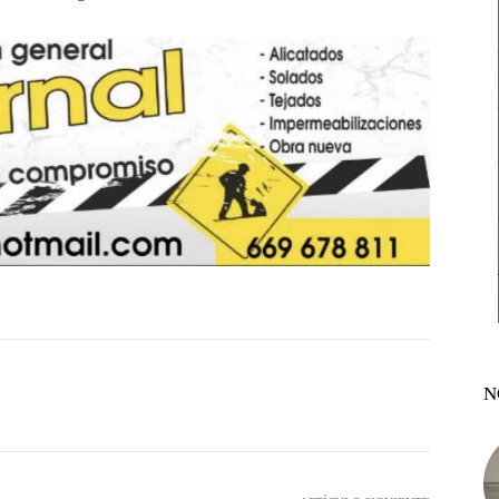
N
witter
Pinterest
WhatsApp