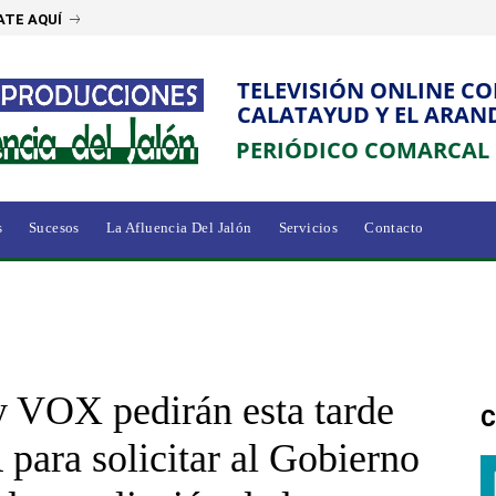
ATE AQUÍ
TELEVISIÓN ONLINE C
CALATAYUD Y EL ARAN
PERIÓDICO COMARCAL
s
Sucesos
La Afluencia Del Jalón
Servicios
Contacto
 y VOX pedirán esta tarde
C
ara solicitar al Gobierno