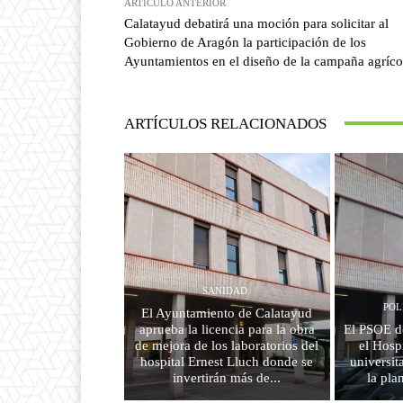
ARTÍCULO ANTERIOR
Calatayud debatirá una moción para solicitar al
Gobierno de Aragón la participación de los
Ayuntamientos en el diseño de la campaña agríco
ARTÍCULOS RELACIONADOS
SANIDAD
POL
El Ayuntamiento de Calatayud
aprueba la licencia para la obra
El PSOE d
de mejora de los laboratorios del
el Hosp
hospital Ernest Lluch donde se
universit
invertirán más de...
la pla