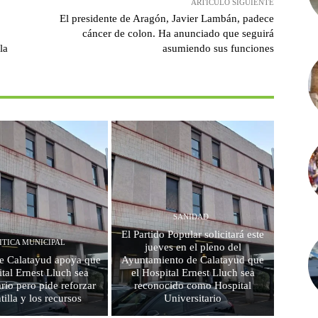
ARTÍCULO SIGUIENTE
El presidente de Aragón, Javier Lambán, padece
cáncer de colon. Ha anunciado que seguirá
la
asumiendo sus funciones
SANIDAD
El Partido Popular solicitará este
ITICA MUNICIPAL
jueves en el pleno del
e Calatayud apoya que
Ayuntamiento de Calatayud que
ital Ernest Lluch sea
el Hospital Ernest Lluch sea
ario pero pide reforzar
reconocido como Hospital
ntilla y los recursos
Universitario