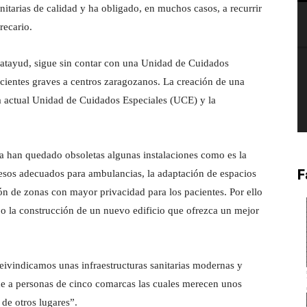
anitarias de calidad y ha obligado, en muchos casos, a recurrir
recario.
alatayud, sigue sin contar con una Unidad de Cuidados
pacientes graves a centros zaragozanos. La creación de una
a actual Unidad de Cuidados Especiales (UCE) y la
ia han quedado obsoletas algunas instalaciones como es la
F
cesos adecuados para ambulancias, la adaptación de espacios
ón de zonas con mayor privacidad para los pacientes. Por ello
d o la construcción de un nuevo edificio que ofrezca un mejor
eivindicamos unas infraestructuras sanitarias modernas y
de a personas de cinco comarcas las cuales merecen unos
 de otros lugares”.