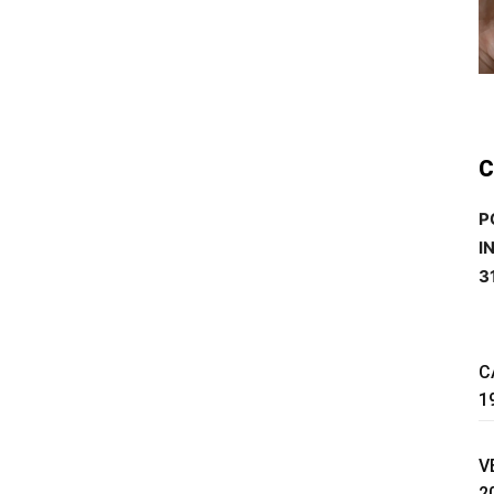
C
P
I
3
C
1
V
2