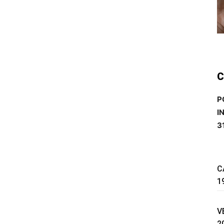
C
P
I
3
C
1
V
2