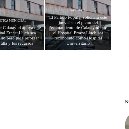
SANIDAD
El Partido Popular solicitará este
ITICA MUNICIPAL
jueves en el pleno del
e Calatayud apoya que
Ayuntamiento de Calatayud que
ital Ernest Lluch sea
el Hospital Ernest Lluch sea
ario pero pide reforzar
reconocido como Hospital
ntilla y los recursos
Universitario
N