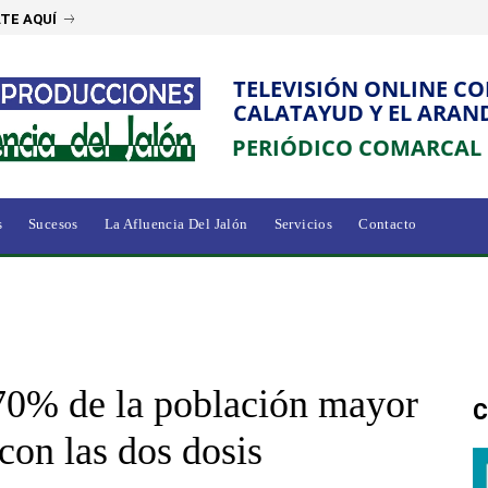
TE AQUÍ
TELEVISIÓN ONLINE C
CALATAYUD Y EL ARAN
PERIÓDICO COMARCAL
s
Sucesos
La Afluencia Del Jalón
Servicios
Contacto
70% de la población mayor
C
con las dos dosis