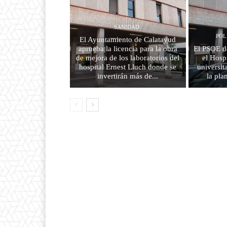
SANIDAD
POL
El Ayuntamiento de Calatayud
aprueba la licencia para la obra
El PSOE d
de mejora de los laboratorios del
el Hosp
hospital Ernest Lluch donde se
universit
invertirán más de...
la pla