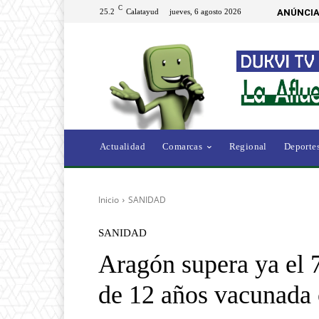
C
25.2
Calatayud
jueves, 6 agosto 2026
ANÚNCIA
Actualidad
Comarcas
Regional
Deporte
Inicio
SANIDAD
SANIDAD
Aragón supera ya el 
de 12 años vacunada 