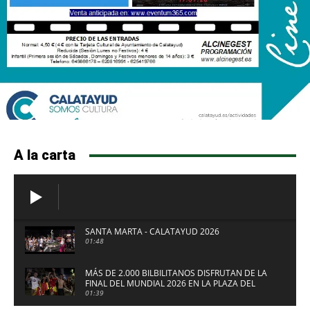
A la carta
SANTA MARTA - CALATAYUD 2026
01:48
MÁS DE 2.000 BILBILITANOS DISFRUTAN DE LA
FINAL DEL MUNDIAL 2026 EN LA PLAZA DEL
FUERTE DE CALATAYUD
01:39