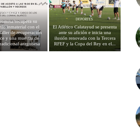
COMARCAS
DEPORTES
ermosa recupera su
nio inmaterial con el
El Atlético Calatayud se presenta
aller de recuperación
ante su afición e inicia una
ce y una muestra de
ilusión renovada con la Tercera
radicional aragonesa
RFEF y la Copa del Rey en el...