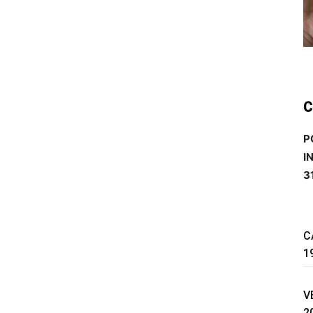
C
P
I
3
C
1
V
2