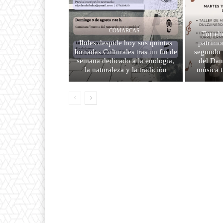
COMARCAS
Torreh
Ibdes despide hoy sus quintas
patrimo
Jornadas Culturales tras un fin de
segundo t
semana dedicado a la enología,
del Dan
la naturaleza y la tradición
música t