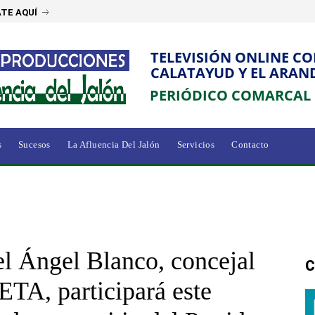
TE AQUÍ
TELEVISIÓN ONLINE C
CALATAYUD Y EL ARAN
PERIÓDICO COMARCAL
s
Sucesos
La Afluencia Del Jalón
Servicios
Contacto
l Ángel Blanco, concejal
C
ETA, participará este