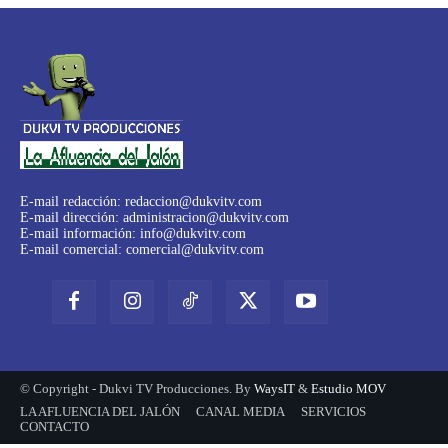
E-mail redacción:
redaccion@dukvitv.com
E-mail dirección:
administracion@dukvitv.com
E-mail información:
info@dukvitv.com
E-mail comercial:
comercial@dukvitv.com
© Copyright - Dukvi TV Producciones. By
WaysIT
&
Estudio MOV
LA AFLUENCIA DEL JALÓN
CANAL MEDIA
SERVICIOS
CONTACTO