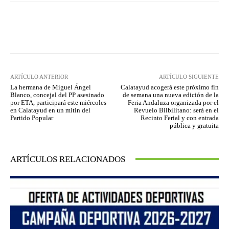
Facebook
Twitter
Pinterest
ARTÍCULO ANTERIOR
ARTÍCULO SIGUIENTE
La hermana de Miguel Ángel
Calatayud acogerá este próximo fin
Blanco, concejal del PP asesinado
de semana una nueva edición de la
por ETA, participará este miércoles
Feria Andaluza organizada por el
en Calatayud en un mitin del
Revuelo Bilbilitano: será en el
Partido Popular
Recinto Ferial y con entrada
pública y gratuita
ARTÍCULOS RELACIONADOS