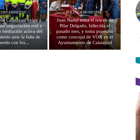
EDIO AMBIENTE
POLITICA MUNICIPAL
de Calatayud exige a
Juan Nadal toma el relevo de
na negociación real y
Pilar Delgado, fallecida el
a mediación activa del
pasado mes, y toma posesión
ento ante la falta de
como concejal de VOX en el
uerdo con los...
Ayuntamiento de Calatayud