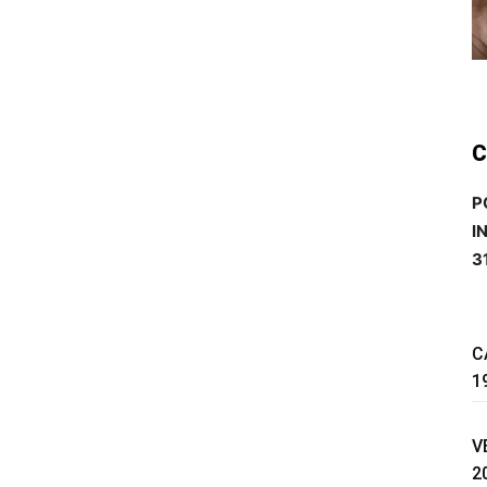
C
P
I
3
C
1
V
2