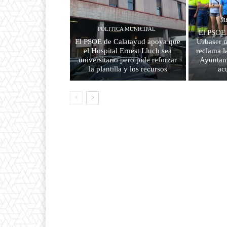
M
POLITICA MUNICIPAL
El PSOE 
El PSOE de Calatayud apoya que
Urbaser u
el Hospital Ernest Lluch sea
reclama l
universitario pero pide reforzar
Ayuntami
la plantilla y los recursos
ac