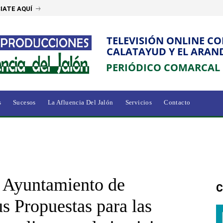
IATE AQUÍ
TELEVISIÓN ONLINE C
CALATAYUD Y EL ARAN
PERIÓDICO COMARCAL
s
Sucesos
La Afluencia Del Jalón
Servicios
Contacto
 Ayuntamiento de
C
s Propuestas para las