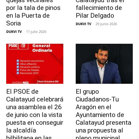
quejas vecinales
Calatayud tras el
por la tala de pinos
fallecimiento de
en la Puerta de
Pilar Delgado
Soria
DUKVI TV
-
29 junio 2026
DUKVI TV
-
11 julio 2026
El PSOE de
El grupo
Calatayud celebrará
Ciudadanos-Tu
una asamblea el 26
Aragón en el
de junio con la vista
Ayuntamiento de
puesta en conseguir
Calatayud presenta
la alcaldía
una propuesta al
bilbilitana en las
pleno municipal