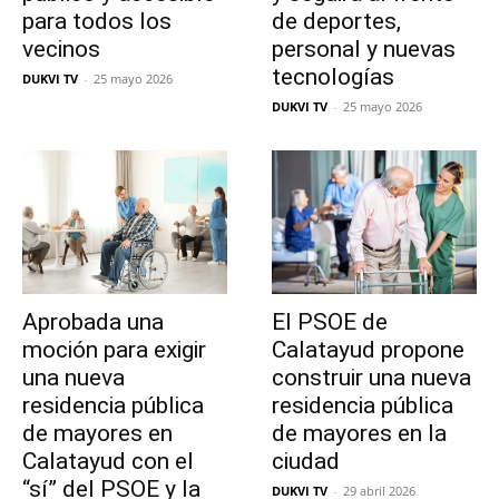
para todos los
de deportes,
vecinos
personal y nuevas
tecnologías
DUKVI TV
-
25 mayo 2026
DUKVI TV
-
25 mayo 2026
Aprobada una
El PSOE de
moción para exigir
Calatayud propone
una nueva
construir una nueva
residencia pública
residencia pública
de mayores en
de mayores en la
Calatayud con el
ciudad
“sí” del PSOE y la
DUKVI TV
-
29 abril 2026