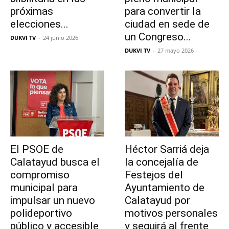
próximas
para convertir la
elecciones...
ciudad en sede de
un Congreso...
DUKVI TV
-
24 junio 2026
DUKVI TV
-
27 mayo 2026
El PSOE de
Héctor Sarriá deja
Calatayud busca el
la concejalía de
compromiso
Festejos del
municipal para
Ayuntamiento de
impulsar un nuevo
Calatayud por
polideportivo
motivos personales
público y accesible
y seguirá al frente