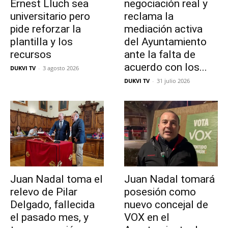
Ernest Lluch sea
negociación real y
universitario pero
reclama la
pide reforzar la
mediación activa
plantilla y los
del Ayuntamiento
recursos
ante la falta de
acuerdo con los...
DUKVI TV
-
3 agosto 2026
DUKVI TV
-
31 julio 2026
Juan Nadal toma el
Juan Nadal tomará
relevo de Pilar
posesión como
Delgado, fallecida
nuevo concejal de
el pasado mes, y
VOX en el