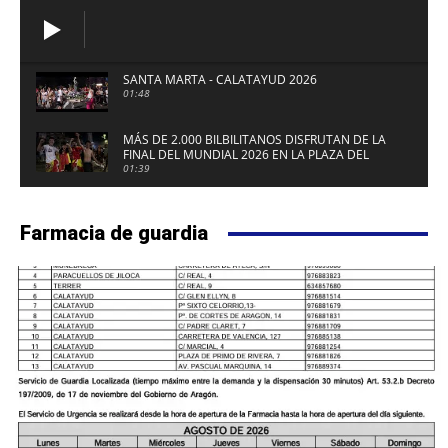
SANTA MARTA - CALATAYUD 2026
01:48
MÁS DE 2.000 BILBILITANOS DISFRUTAN DE LA
FINAL DEL MUNDIAL 2026 EN LA PLAZA DEL
FUERTE DE CALATAYUD
01:39
Farmacia de guardia