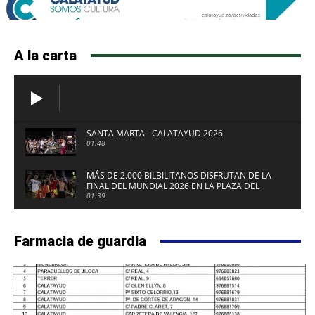
A la carta
SANTA MARTA - CALATAYUD 2026
01:48
MÁS DE 2.000 BILBILITANOS DISFRUTAN DE LA
FINAL DEL MUNDIAL 2026 EN LA PLAZA DEL
FUERTE DE CALATAYUD
01:39
Farmacia de guardia