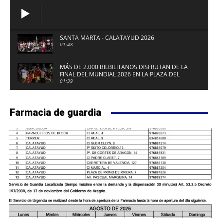
SANTA MARTA - CALATAYUD 2026
01:48
MÁS DE 2.000 BILBILITANOS DISFRUTAN DE LA
FINAL DEL MUNDIAL 2026 EN LA PLAZA DEL
FUERTE DE CALATAYUD
01:39
Farmacia de guardia