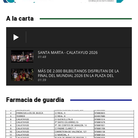
A la carta
SANTA MARTA - CALATAYUD 2026
01:48
MÁS DE 2.000 BILBILITANOS DISFRUTAN DE LA
FINAL DEL MUNDIAL 2026 EN LA PLAZA DEL
FUERTE DE CALATAYUD
01:39
Farmacia de guardia