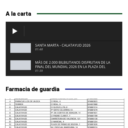
A la carta
SANTA MARTA - CALATAYUD 2026
01:48
MÁS DE 2.000 BILBILITANOS DISFRUTAN DE LA
FINAL DEL MUNDIAL 2026 EN LA PLAZA DEL
FUERTE DE CALATAYUD
01:39
Farmacia de guardia