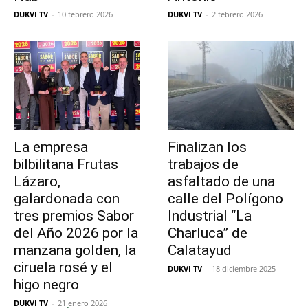
DUKVI TV
-
10 febrero 2026
DUKVI TV
-
2 febrero 2026
La empresa
Finalizan los
bilbilitana Frutas
trabajos de
Lázaro,
asfaltado de una
galardonada con
calle del Polígono
tres premios Sabor
Industrial “La
del Año 2026 por la
Charluca” de
manzana golden, la
Calatayud
ciruela rosé y el
DUKVI TV
-
18 diciembre 2025
higo negro
DUKVI TV
-
21 enero 2026