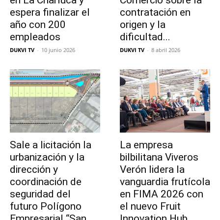
en La Charluca y
Comercio sobre la
espera finalizar el
contratación en
año con 200
origen y la
empleados
dificultad...
DUKVI TV
-
10 junio 2026
DUKVI TV
-
8 abril 2026
Sale a licitación la
La empresa
urbanización y la
bilbilitana Viveros
dirección y
Verón lidera la
coordinación de
vanguardia frutícola
seguridad del
en FIMA 2026 con
futuro Polígono
el nuevo Fruit
Empresarial “San
Innovation Hub