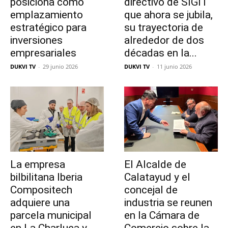
posiciona como
directivo de SIGIT
emplazamiento
que ahora se jubila,
estratégico para
su trayectoria de
inversiones
alrededor de dos
empresariales
décadas en la...
DUKVI TV
-
29 junio 2026
DUKVI TV
-
11 junio 2026
La empresa
El Alcalde de
bilbilitana Iberia
Calatayud y el
Compositech
concejal de
adquiere una
industria se reunen
parcela municipal
en la Cámara de