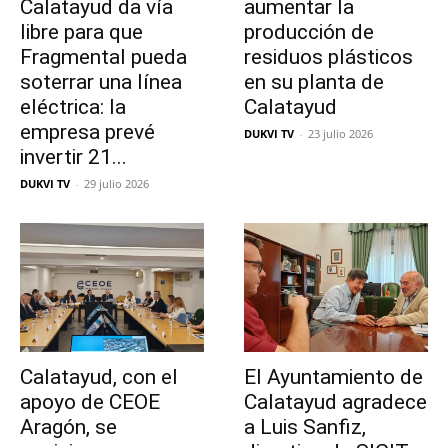
Calatayud da vía
aumentar la
libre para que
producción de
Fragmental pueda
residuos plásticos
soterrar una línea
en su planta de
eléctrica: la
Calatayud
empresa prevé
DUKVI TV
-
23 julio 2026
invertir 21...
DUKVI TV
-
29 julio 2026
Calatayud, con el
El Ayuntamiento de
apoyo de CEOE
Calatayud agradece
Aragón, se
a Luis Sanfiz,