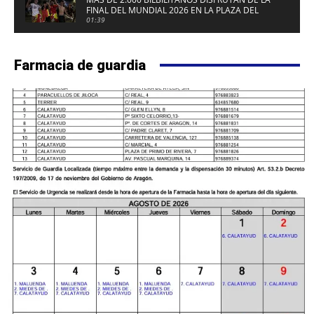
FINAL DEL MUNDIAL 2026 EN LA PLAZA DEL
FUERTE DE CALATAYUD
01:39
Farmacia de guardia