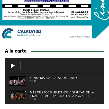
A la carta
SANTA MARTA - CALATAYUD 2026
01:48
MÁS DE 2.000 BILBILITANOS DISFRUTAN DE LA
FINAL DEL MUNDIAL 2026 EN LA PLAZA DEL
FUERTE DE CALATAYUD
01:39