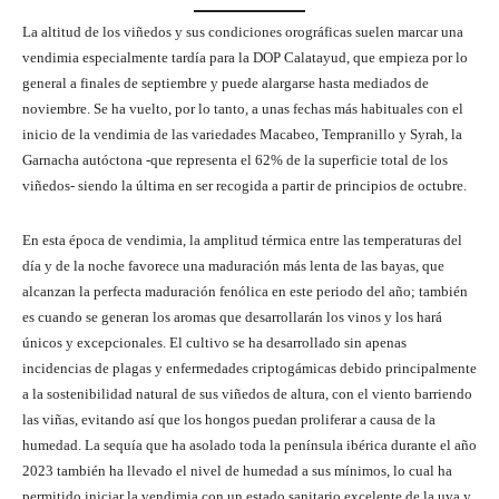
La altitud de los viñedos y sus condiciones orográficas suelen marcar una
vendimia especialmente tardía para la DOP Calatayud, que empieza por lo
general a finales de septiembre y puede alargarse hasta mediados de
noviembre. Se ha vuelto, por lo tanto, a unas fechas más habituales con el
inicio de la vendimia de las variedades Macabeo, Tempranillo y Syrah, la
Garnacha autóctona -que representa el 62% de la superficie total de los
viñedos- siendo la última en ser recogida a partir de principios de octubre.
En esta época de vendimia, la amplitud térmica entre las temperaturas del
día y de la noche favorece una maduración más lenta de las bayas, que
alcanzan la perfecta maduración fenólica en este periodo del año; también
es cuando se generan los aromas que desarrollarán los vinos y los hará
únicos y excepcionales. El cultivo se ha desarrollado sin apenas
incidencias de plagas y enfermedades criptogámicas debido principalmente
a la sostenibilidad natural de sus viñedos de altura, con el viento barriendo
las viñas, evitando así que los hongos puedan proliferar a causa de la
humedad. La sequía que ha asolado toda la península ibérica durante el año
2023 también ha llevado el nivel de humedad a sus mínimos, lo cual ha
permitido iniciar la vendimia con un estado sanitario excelente de la uva y