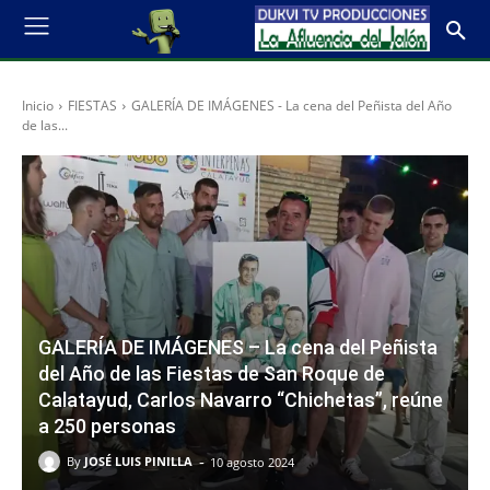
Inicio
FIESTAS
GALERÍA DE IMÁGENES - La cena del Peñista del Año
de las...
GALERÍA DE IMÁGENES – La cena del Peñista
del Año de las Fiestas de San Roque de
Calatayud, Carlos Navarro “Chichetas”, reúne
a 250 personas
-
By
JOSÉ LUIS PINILLA
10 agosto 2024