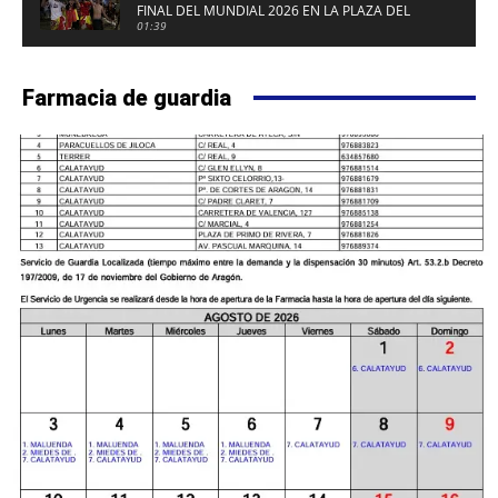
FINAL DEL MUNDIAL 2026 EN LA PLAZA DEL
FUERTE DE CALATAYUD
01:39
Farmacia de guardia