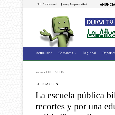
C
33.6
Calatayud
jueves, 6 agosto 2026
ANÚNCIA
Actualidad
Comarcas
Regional
Deporte
Inicio
EDUCACION
EDUCACION
La escuela pública bil
recortes y por una ed