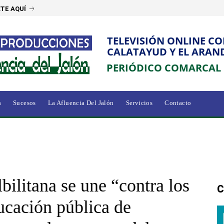
TE AQUÍ
TELEVISIÓN ONLINE C
CALATAYUD Y EL ARAN
PERIÓDICO COMARCAL
s
Sucesos
La Afluencia Del Jalón
Servicios
Contacto
bilitana se une “contra los
C
ucación pública de