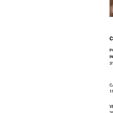
C
P
I
3
C
1
V
2