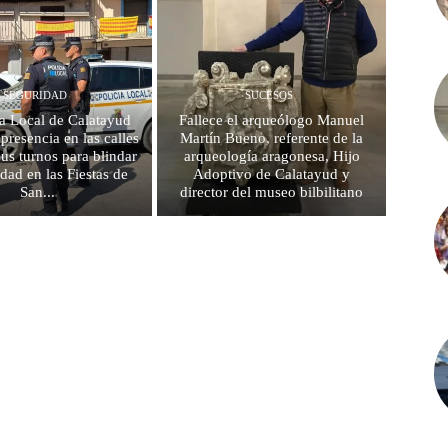
SEGURIDAD
SUCESOS
ía Local de Calatayud
Fallece el arqueólogo Manuel
u presencia en las calles
Martín Bueno, referente de la
sus turnos para blindar
arqueología aragonesa, Hijo
idad en las Fiestas de
Adoptivo de Calatayud y
San...
director del museo bilbilitano