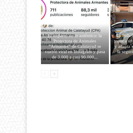
ACTUALIDAD
El impacto de lo auténtico: la
La Polic
Protectora de Animales
triplica s
“Armantes” de Calatayud se
y adapta 
vuelve viral en Instagram y pasa
la segur
de 3.000 a casi 90.000...