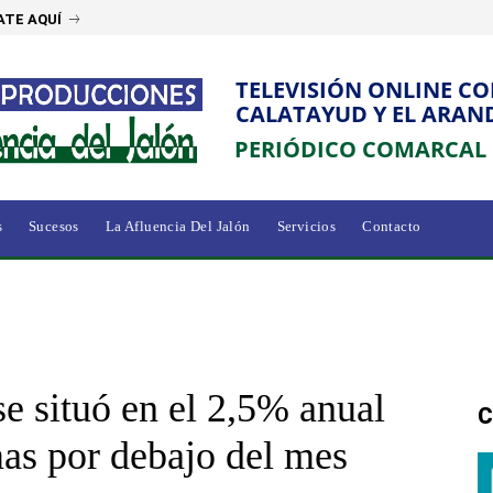
ATE AQUÍ
TELEVISIÓN ONLINE C
CALATAYUD Y EL ARAN
PERIÓDICO COMARCAL
s
Sucesos
La Afluencia Del Jalón
Servicios
Contacto
e situó en el 2,5% anual
C
as por debajo del mes