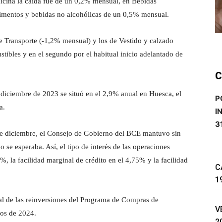
cina la caída fue de un 0,2% mensual, en Bebidas
limentos y bebidas no alcohólicas de un 0,5% mensual.
e Transporte (-1,2% mensual) y los de Vestido y calzado
tibles y en el segundo por el habitual inicio adelantado de
C
n diciembre de 2023 se situó en el 2,9% anual en Huesca, el
P
za.
I
3
 de diciembre, el Consejo de Gobierno del BCE mantuvo sin
o se esperaba. Así, el tipo de interés de las operaciones
%, la facilidad marginal de crédito en el 4,75% y la facilidad
C
1
l de las reinversiones del Programa de Compras de
V
os de 2024.
2