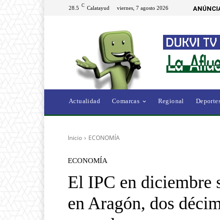
C
28.5
Calatayud
viernes, 7 agosto 2026
ANÚNCI
Actualidad
Comarcas
Regional
Deporte
Inicio
ECONOMÍA
ECONOMÍA
El IPC en diciembre s
en Aragón, dos décim