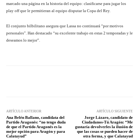
marcado una página en la historia del equipo: clasificarse para jugar los
play off que le permitieran al equipo disputar la Copa del Rey.
El conjunto bilbilitano asegura que Lassa no continuará “por motivos
personales”. Han destacado “su excelente trabajo en estas 2 temporadas y le
deseamos lo mejor”.
Facebook
Twitter
Pinterest
ARTÍCULO ANTERIOR
ARTÍCULO SIGUIENTE
Ana Belén Ballano, candidata del
Jorge Lázaro, candidato de
Partido Aragonés: “no tengo duda
Ciudadanos-Tú Aragón: “Me
de que el Partido Aragonés es la
gustaría devolverles la ilusión de
mejor opción para Aragón y para
que las cosas se pueden hacer de
Calatayud”
otra forma, y que Calatayud