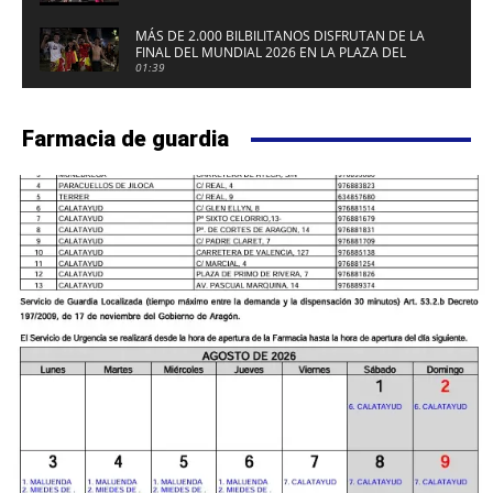
MÁS DE 2.000 BILBILITANOS DISFRUTAN DE LA
FINAL DEL MUNDIAL 2026 EN LA PLAZA DEL
FUERTE DE CALATAYUD
01:39
Farmacia de guardia