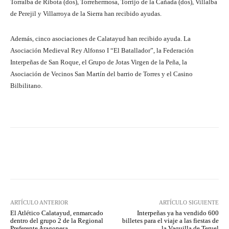
Torralba de Ribota (dos), Torrehermosa, Torrijo de la Cañada (dos), Villalba
de Perejil y Villarroya de la Sierra han recibido ayudas.
Además, cinco asociaciones de Calatayud han recibido ayuda. La
Asociación Medieval Rey Alfonso I “El Batallador”, la Federación
Interpeñas de San Roque, el Grupo de Jotas Virgen de la Peña, la
Asociación de Vecinos San Martín del barrio de Torres y el Casino
Bilbilitano.
Facebook
Twitter
Pinterest
ARTÍCULO ANTERIOR
ARTÍCULO SIGUIENTE
El Atlético Calatayud, enmarcado
Interpeñas ya ha vendido 600
dentro del grupo 2 de la Regional
billetes para el viaje a las fiestas de
Preferente Aragonesa
la Vaquilla de Teruel