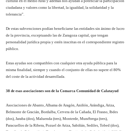
cultural en el medio rural y además nos ayudan a potenciar la participación
ciudadana y valores como la libertad, la igualdad, la solidaridad y la
tolerancia”.
De estas subvenciones podían beneficiarse las entidades sin ánimo de lucro
de la provincia, exceptuando las de Zaragoza capital, que tengan
personalidad jurídica propia y estén inscritas en el correspondiente registro
público.
Estas ayudas son compatibles con cualquier otra ayuda pública para la
misma finalidad, siempre y cuando el conjunto de ellas no supere el 80%
del coste de la actividad desarrollada.
38 de esas asociaciones son de la Comarca Comunidad de Calatayud
Asociaciones de Abanto, Alhama de Aragón, Aniñón, Arándiga, Ariza,
Belmonte de Gracián, Bordalba, Cervera de la Cañada, El Frasno, Ibdes
(dos), Jaraba (dos), Maluenda (tres), Monterde, Munébrega (tres),
Paracuellos de la Ribera, Pozuel de Ariza, Sabiñán, Sediles, Tobed (dos),