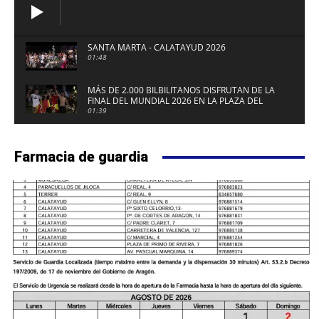
SANTA MARTA - CALATAYUD 2026
01:48
MÁS DE 2.000 BILBILITANOS DISFRUTAN DE LA
FINAL DEL MUNDIAL 2026 EN LA PLAZA DEL
FUERTE DE CALATAYUD
01:39
Farmacia de guardia