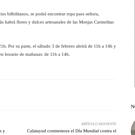
cios bilbilitanos, se podrá encontrar ropa para señora,
 habrá flores y dulces artesanales de las Monjas Carmelitas
21h. Por su parte, el sábado 3 de febrero abrirá de 11h a 14h y
en horario de mañanas: de 11h a 14h.
witter
Pinterest
WhatsApp
N
ARTÍCULO SIGUIENTE
s y
Calatayud conmemora el Día Mundial contra el