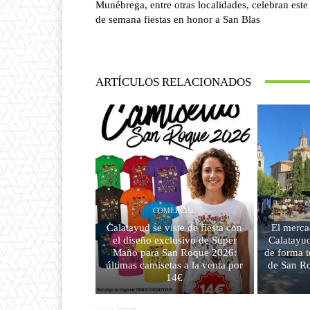
Munébrega, entre otras localidades, celebran este 
de semana fiestas en honor a San Blas
ARTÍCULOS RELACIONADOS
COMERCIO
Calatayud se viste de fiesta con
El merca
el diseño exclusivo de Super
Calatayu
Maño para San Roque 2026:
de forma t
últimas camisetas a la venta por
de San Ro
14€