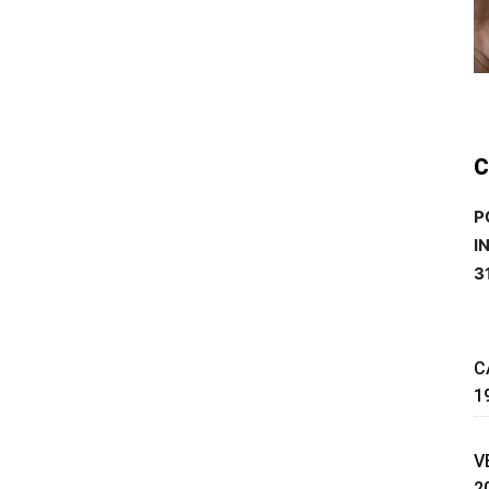
C
P
I
3
C
1
V
2