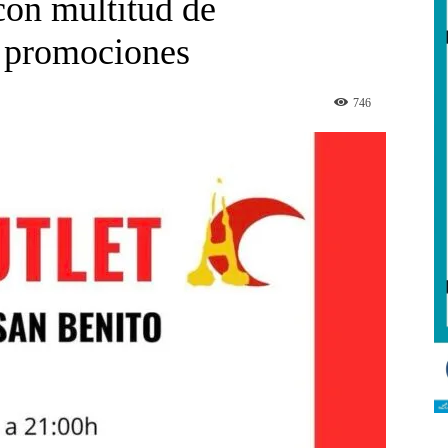
con multitud de
y promociones
746