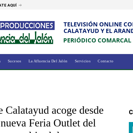
ATE AQUÍ
TELEVISIÓN ONLINE C
CALATAYUD Y EL ARAN
PERIÓDICO COMARCAL
s
Sucesos
La Afluencia Del Jalón
Servicios
Contacto
e Calatayud acoge desde
C
nueva Feria Outlet del