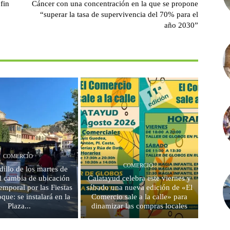
fin
Cáncer con una concentración en la que se propone
“superar la tasa de supervivencia del 70% para el
año 2030”
COMERCIO
COMERCIO
dillo de los martes de
d cambia de ubicación
Calatayud celebra este viernes y
emporal por las Fiestas
sábado una nueva edición de «El
que: se instalará en la
Comercio sale a la calle» para
Plaza...
dinamizar las compras locales