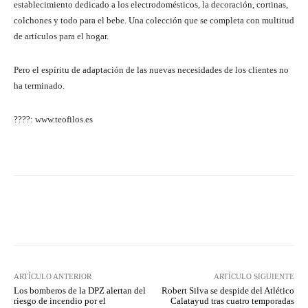
establecimiento dedicado a los electrodomésticos, la decoración, cortinas,
colchones y todo para el bebe. Una colección que se completa con multitud
de artículos para el hogar.
Pero el espíritu de adaptación de las nuevas necesidades de los clientes no
ha terminado.
????: www.teofilos.es
Facebook
Twitter
Pinterest
ARTÍCULO ANTERIOR
ARTÍCULO SIGUIENTE
Los bomberos de la DPZ alertan del
Robert Silva se despide del Atlético
riesgo de incendio por el
Calatayud tras cuatro temporadas